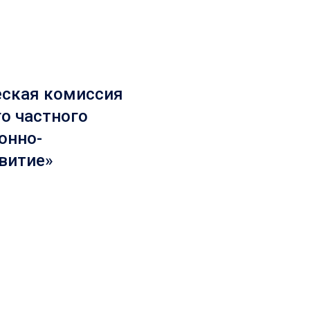
еская комиссия
о частного
онно-
витие»